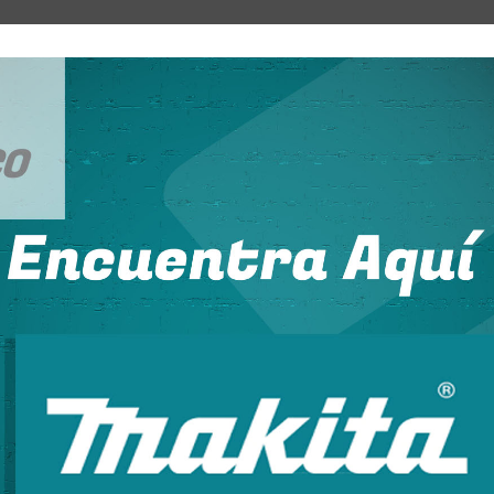
os que requieren precisión y fuerza moderada.
xagonales o de formas irregulares.
arre seguro, evitando deslizamientos durante el uso.
 la mordaza según el tamaño y dureza del objeto a sujetar.
dad y seguridad durante su manejo.
 trabajos prolongados.
iberar el alicate de forma rápida y segura.