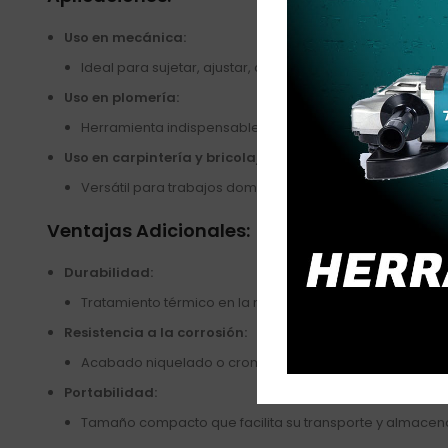
Uso en mecánica:
Ideal para sujetar, ajustar, aflojar o doblar piezas como 
Uso en plomería:
Herramienta indispensable para conexiones y ajustes en
Uso en carpintería y bricolaje:
Versátil para trabajos domésticos y proyectos profesion
Ventajas Adicionales:
Durabilidad:
Tratamiento térmico en la mordaza y el cuerpo que incr
Resistencia a la corrosión:
Acabado niquelado o cromado que protege la herramienta
Portabilidad:
Tamaño compacto que facilita su transporte y almace