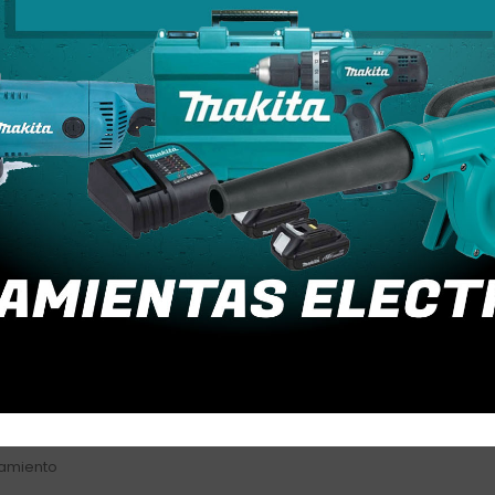
tornillos, tubos o pernos.
 tuberías.
ales que requieran un agarre firme y confiable.
ementa la resistencia al desgaste y al esfuerzo mecánico.
 contra la oxidación y alarga su vida útil.
namiento