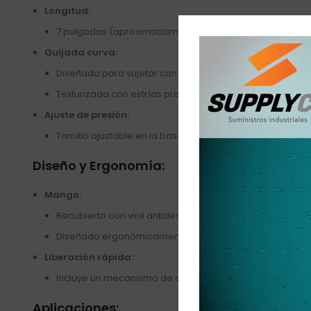
Longitud:
7 pulgadas (aproximadamente 18 cm), ideal para trabaj
Quijada curva:
Diseñada para sujetar con firmeza piezas redondas, he
Texturizada con estrías profundas que garantizan un ag
Ajuste de presión:
Tornillo ajustable en la base para regular la presión de
Diseño y Ergonomía:
Mango:
Recubierto con vinil antideslizante para mayor comodi
Diseñado ergonómicamente para minimizar la fatiga en
Liberación rápida:
Incluye un mecanismo de desbloqueo fácil que permite l
Aplicaciones: