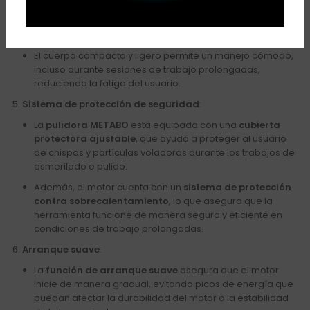
El diseño de la pulidora incluye un
mango lateral
antideslizante
que mejora el agarre y control de la
herramienta durante su uso.
El cuerpo compacto y ligero permite un manejo cómodo,
incluso durante sesiones de trabajo prolongadas,
reduciendo la fatiga del usuario.
Sistema de protección de seguridad
:
La
pulidora METABO
está equipada con una
cubierta
protectora ajustable
, que ayuda a proteger al usuario
de chispas y partículas voladoras durante los trabajos de
esmerilado o pulido.
Además, el motor cuenta con un
sistema de protección
contra sobrecalentamiento
, lo que asegura que la
herramienta funcione de manera segura y eficiente en
condiciones de trabajo prolongadas.
Arranque suave
:
La
función de arranque suave
asegura que el motor
inicie de manera gradual, evitando picos de energía que
puedan afectar la durabilidad del motor o la estabilidad