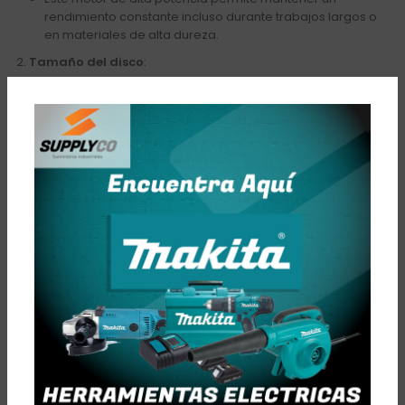
rendimiento constante incluso durante trabajos largos o
en materiales de alta dureza.
Tamaño del disco
:
La pulidora es compatible con discos de
4 1/2″ (125 mm)
,
lo que la hace adecuada para trabajos de pulido y
esmerilado en áreas medianas, como superficies
metálicas, de piedra o madera.
El tamaño del disco es perfecto para proporcionar una
buena relación entre la velocidad de trabajo y el control
sobre la herramienta.
Velocidad variable
:
La
W1100-125
cuenta con un
control de velocidad
variable
, permitiendo ajustar la velocidad según las
necesidades específicas del trabajo.
Esto es especialmente útil para adaptarse a diferentes
aplicaciones, desde el esmerilado agresivo hasta el
pulido suave y detallado.
Diseño ergonómico
: