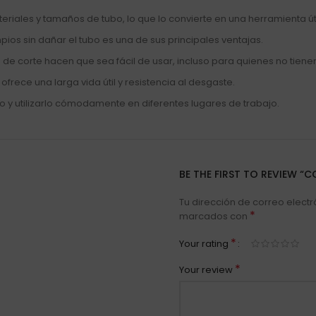
riales y tamaños de tubo, lo que lo convierte en una herramienta úti
mpios sin dañar el tubo es una de sus principales ventajas.
e corte hacen que sea fácil de usar, incluso para quienes no tiene
ofrece una larga vida útil y resistencia al desgaste.
 y utilizarlo cómodamente en diferentes lugares de trabajo.
BE THE FIRST TO REVIEW “C
Tu dirección de correo electr
*
marcados con
*
Your rating
*
Your review