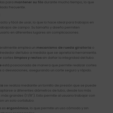
adas para
mantener su filo
durante mucho tiempo, lo que
ilado frecuente.
l
:
to y fácil de usar, lo que lo hace ideal para trabajos en
trabajos de campo. Su tamaño y diseño permiten
 usarlo en diferentes lugares sin complicaciones.
eneralmente emplea un
mecanismo de rueda giratoria
o
lrededor del tubo a medida que se aprieta la herramienta.
ar cortes
limpios y rectos
sin dañar la integridad del tubo.
e
está posicionada de manera que permite realizar cortes
os o desviaciones, asegurando un corte seguro y rápido.
ta
se realiza mediante un tornillo de presión que se puede
daptarse a diferentes diámetros de tubo, desde los más
 más grandes (1 1/8″). Esto permite al usuario trabajar con
on un solo cortatubo.
a es
ergonómico
, lo que permite un uso cómodo y sin