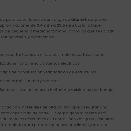
ado para cortar tubos de un rango de
diámetros
que va
aproximadamente
0.4 mm a 28.5 mm
). Esto lo hace
os de pequeño a mediano tamaño, como los que se utilizan
refrigeración, y electricidad.
ara cortar tubos de diferentes materiales, tales como:
izado en fontanería y sistemas eléctricos.
rabajos de construcción y fabricación de estructuras.
icaciones más fuertes y robustas.
 Usado en instalaciones de fontanería y sistemas de drenaje.
ricado con materiales de alta calidad que aseguran una
lente capacidad de corte. El cuerpo generalmente está
 de metales resistentes a la corrosión y desgaste, mientras
stá templada para proporcionar un corte limpio y preciso.