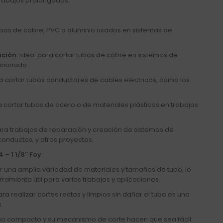
trabajos prolongados.
tubos de cobre, PVC o aluminio usados en sistemas de
ación
: Ideal para cortar tubos de cobre en sistemas de
icionado.
ara cortar tubos conductores de cables eléctricos, como los
 cortar tubos de acero o de materiales plásticos en trabajos
Para trabajos de reparación y creación de sistemas de
 conductos, y otros proyectos.
 – 1 1/8″ Foy
:
ar una amplia variedad de materiales y tamaños de tubo, lo
ramienta útil para varios trabajos y aplicaciones.
ra realizar cortes rectos y limpios sin dañar el tubo es una
.
eño compacto y su mecanismo de corte hacen que sea fácil