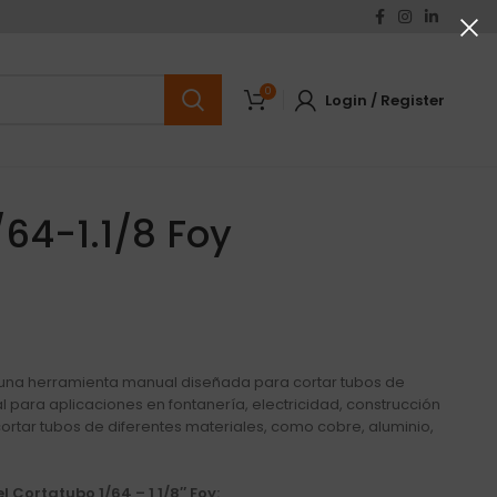
0
Login / Register
64-1.1/8 Foy
una herramienta manual diseñada para cortar tubos de
l para aplicaciones en fontanería, electricidad, construcción
cortar tubos de diferentes materiales, como cobre, aluminio,
l Cortatubo 1/64 – 1 1/8″ Foy: