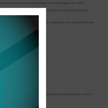
nes no tienen mucha experiencia en trabajos de corte.
n materiales de alta calidad, ofrece una larga vida útil y
pequeño permite transportarlo y utilizarlo cómodamente en
ajo.
caciones en fontanería, electricidad, construcción y otros