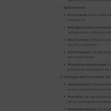
esfuerzo, incluso durante 
Aplicaciones
:
Fontanería
: Para cortar 
fontanería.
Refrigeración y climatiz
refrigeración y aire acond
Electricidad
: Utilizado p
de PVC o aluminio.
Construcción
: Usado para
de construcción.
Proyectos de bricolaje
: 
fontanería, instalación de
Ventajas del Cortatubo 1/64
Versatilidad
: Puede cort
que lo convierte en una her
Precisión
: La capacidad pa
de sus principales ventajas
Facilidad de uso
: Su dis