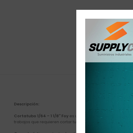
Descripción:
Cortatubo 1/64 – 1 1/8″ Foy
es una herramienta manual diseña
trabajos que requieren cortar tubos de diferentes materiales