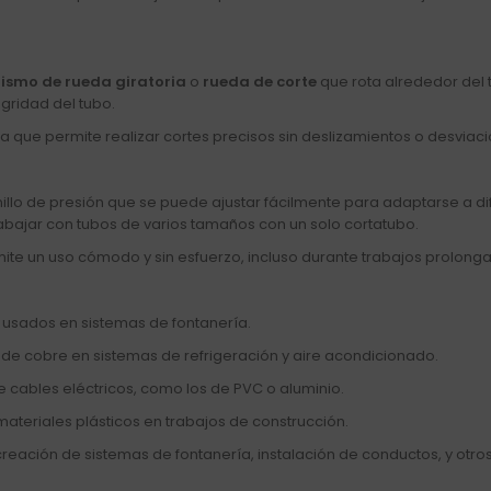
smo de rueda giratoria
o
rueda de corte
que rota alrededor del 
egridad del tubo.
que permite realizar cortes precisos sin deslizamientos o desviaci
nillo de presión que se puede ajustar fácilmente para adaptarse a 
trabajar con tubos de varios tamaños con un solo cortatubo.
mite un uso cómodo y sin esfuerzo, incluso durante trabajos prolong
o usados en sistemas de fontanería.
s de cobre en sistemas de refrigeración y aire acondicionado.
e cables eléctricos, como los de PVC o aluminio.
ateriales plásticos en trabajos de construcción.
creación de sistemas de fontanería, instalación de conductos, y otro