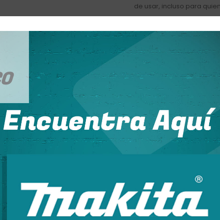
de usar, incluso para quie
Durabilidad
: Fabricado co
resistencia al desgaste.
Portabilidad
: Su tamaño 
diferentes lugares de trab
ADD TO CART
DESCRIPTION
da para cortar tubos de manera precisa y eficiente. Ideal para apli
, como cobre, aluminio, acero y PVC.