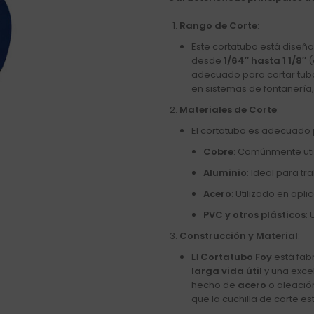
Rango de Corte
:
Este cortatubo está diseñ
desde
1/64″ hasta 1 1/8″
(
adecuado para cortar tub
en sistemas de fontanería, 
Materiales de Corte
:
El cortatubo es adecuado p
Cobre
: Comúnmente util
Aluminio
: Ideal para t
Acero
: Utilizado en apl
PVC y otros plásticos
:
Construcción y Material
:
El
Cortatubo Foy
está fab
larga vida útil
y una exce
hecho de
acero
o aleación
que la cuchilla de corte e