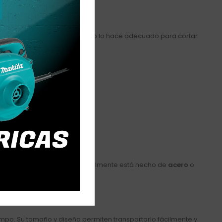
ente
0.4 mm a 28.5 mm
). Esto lo hace adecuado para cortar
ad de corte. El cuerpo generalmente está hecho de
acero
o
 un corte limpio y preciso.
e.
ampo. Su tamaño y diseño permiten transportarlo fácilmente y