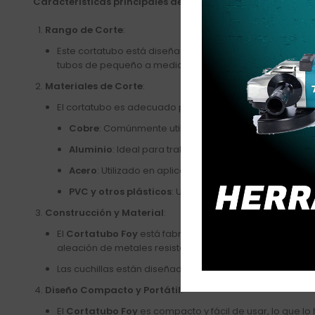
Características principales del Cortatubo 1/64 – 1 1/8″ Foy
Rango de Corte
:
Este cortatubo está diseñado para cortar tubos de un 
tubos de pequeño a mediano tamaño, como los que se util
Materiales de Corte
:
El cortatubo es adecuado para cortar tubos de diferent
Cobre
: Comúnmente utilizado en fontanería y sistema
Aluminio
: Ideal para trabajos de construcción y fabr
Acero
: Utilizado en aplicaciones más fuertes y robust
PVC y otros plásticos
: Usado en instalaciones de fo
Construcción y Material
:
El
Cortatubo Foy
está fabricado con materiales de alt
aleación de metales resistentes a la corrosión y desgas
Las cuchillas están diseñadas para
mantener su filo
du
Diseño Compacto y Portátil
:
El
Cortatubo Foy
es compacto y fácil de usar, lo que l