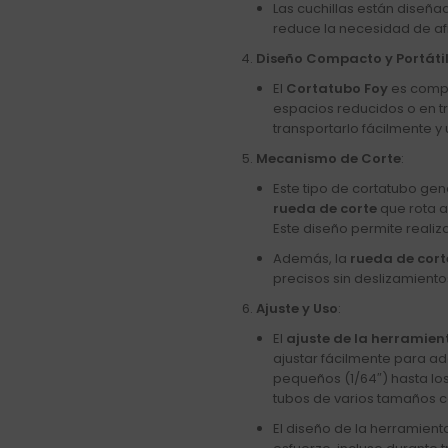
Las cuchillas están diseñ
reduce la necesidad de af
Diseño Compacto y Portáti
El
Cortatubo Foy
es compac
espacios reducidos o en 
transportarlo fácilmente y
Mecanismo de Corte
:
Este tipo de cortatubo g
rueda de corte
que rota a
Este diseño permite realiz
Además, la
rueda de cort
precisos sin deslizamient
Ajuste y Uso
:
El
ajuste de la herramien
ajustar fácilmente para a
pequeños (1/64″) hasta los
tubos de varios tamaños c
El diseño de la herramient