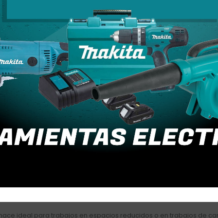
:
rango de
diámetros
que va desde
1/64″ hasta 1 1/8″
(aproximadam
izan en sistemas de fontanería, refrigeración, y electricidad.
es materiales, tales como:
s eléctricos.
icación de estructuras.
as.
ntanería y sistemas de drenaje.
a calidad que aseguran una
larga vida útil
y una excelente capacid
te, mientras que la cuchilla de corte está templada para proporcionar
rante mucho tiempo, lo que reduce la necesidad de afilado frecuent
o hace ideal para trabajos en espacios reducidos o en trabajos de c