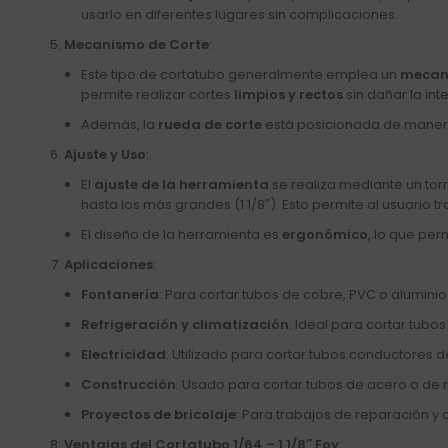
usarlo en diferentes lugares sin complicaciones.
Mecanismo de Corte
:
Este tipo de cortatubo generalmente emplea un
mecani
permite realizar cortes
limpios y rectos
sin dañar la int
Además, la
rueda de corte
está posicionada de manera 
Ajuste y Uso
:
El
ajuste de la herramienta
se realiza mediante un tor
hasta los más grandes (1 1/8″). Esto permite al usuario 
El diseño de la herramienta es
ergonómico
, lo que per
Aplicaciones
:
Fontanería
: Para cortar tubos de cobre, PVC o alumini
Refrigeración y climatización
: Ideal para cortar tubo
Electricidad
: Utilizado para cortar tubos conductores d
Construcción
: Usado para cortar tubos de acero o de m
Proyectos de bricolaje
: Para trabajos de reparación y 
Ventajas del Cortatubo 1/64 – 1 1/8″ Foy
: