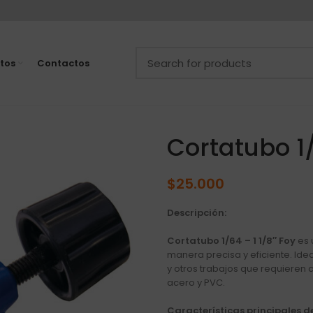
tos
Contactos
Cortatubo 1/
$
25.000
Descripción:
Cortatubo 1/64 – 1 1/8″ Foy
es 
manera precisa y eficiente. Idea
y otros trabajos que requieren 
acero y PVC.
Características principales de