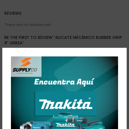
REVIEWS
There are no reviews yet.
BE THE FIRST TO REVIEW “ALICATE MECÁNICO RUBBER GRIP
8″ URREA”
Tu dirección de correo electrónico no será publicada.
Los
*
campos obligatorios están marcados con
*
Your rating
*
Your review