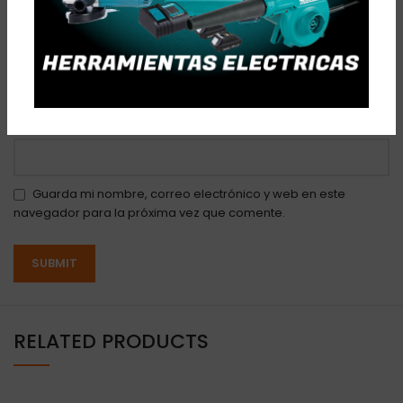
*
Name
*
Email
Guarda mi nombre, correo electrónico y web en este
navegador para la próxima vez que comente.
RELATED PRODUCTS