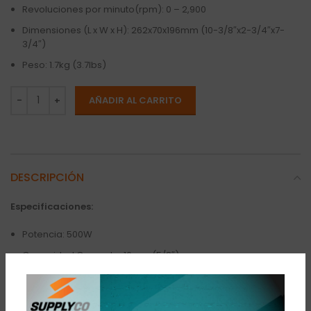
Revoluciones por minuto(rpm): 0 – 2,900
Dimensiones (L x W x H): 262x70x196mm (10-3/8″x2-3/4″x7-
3/4″)
Peso: 1.7kg (3.7lbs)
AÑADIR AL CARRITO
DESCRIPCIÓN
Especificaciones:
Potencia: 500W
Capacidad Concreto: 16mm (5/8″)
Acero: 13mm (/1/2″)
Madera : 20mm (13/16″)