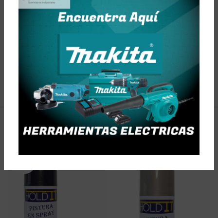
Impactos por minuto(ipm): 0 – 43,500
Revoluciones por minuto(rpm): 0 – 2,900
Dimensiones (L x W x H): 262x70x196mm (10-3/8″x2-3/4″x7-
3/4″)
Peso: 1.7kg (3.7lbs)
PRODUCTOS RELACIONADOS
SOLD
OUT